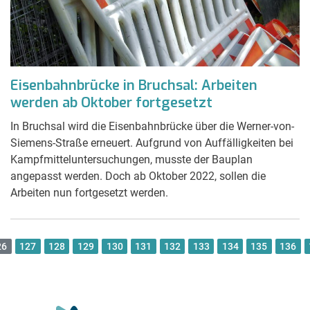
Eisenbahnbrücke in Bruchsal: Arbeiten
werden ab Oktober fortgesetzt
In Bruchsal wird die Eisenbahnbrücke über die Werner-von-
Siemens-Straße erneuert. Aufgrund von Auffälligkeiten bei
Kampfmitteluntersuchungen, musste der Bauplan
angepasst werden. Doch ab Oktober 2022, sollen die
Arbeiten nun fortgesetzt werden.
26
127
128
129
130
131
132
133
134
135
136