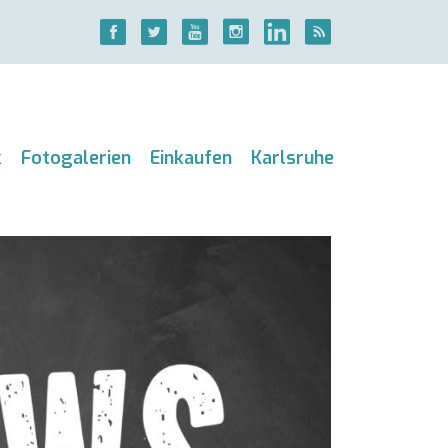
k
Fotogalerien
Einkaufen
Karlsruhe