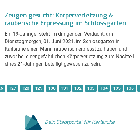
Zeugen gesucht: Körperverletzung &
räuberische Erpressung im Schlossgarten
Ein 19-Jähriger steht im dringenden Verdacht, am
Dienstagmorgen, 01. Juni 2021, im Schlossgarten in
Karlsruhe einen Mann räuberisch erpresst zu haben und
zuvor bei einer gefährlichen Körperverletzung zum Nachteil
eines 21-Jährigen beteiligt gewesen zu sein.
26
127
128
129
130
131
132
133
134
135
136
Dein Stadtportal für Karlsruhe