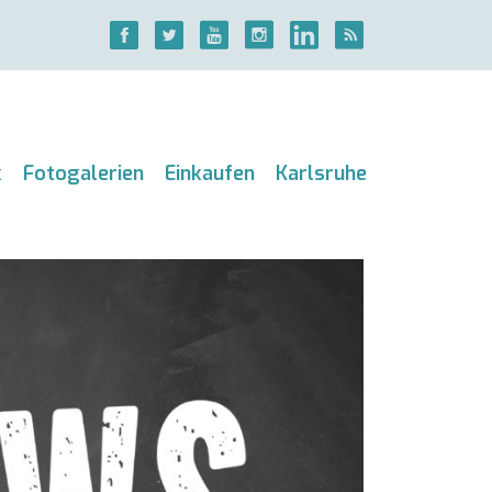
k
Fotogalerien
Einkaufen
Karlsruhe