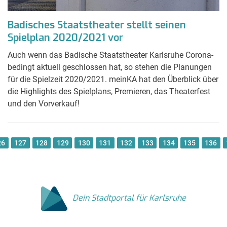
Badisches Staatstheater stellt seinen
Spielplan 2020/2021 vor
Auch wenn das Badische Staatstheater Karlsruhe Corona-
bedingt aktuell geschlossen hat, so stehen die Planungen
für die Spielzeit 2020/2021. meinKA hat den Überblick über
die Highlights des Spielplans, Premieren, das Theaterfest
und den Vorverkauf!
26
127
128
129
130
131
132
133
134
135
136
Dein Stadtportal für Karlsruhe