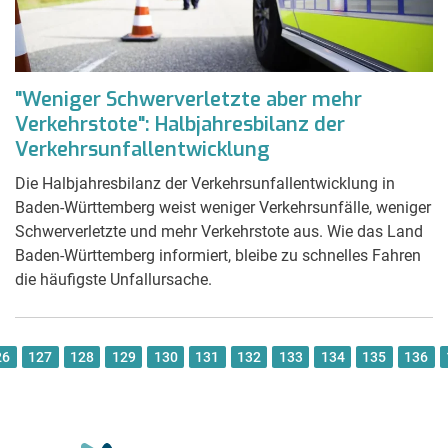
"Weniger Schwerverletzte aber mehr
Verkehrstote": Halbjahresbilanz der
Verkehrsunfallentwicklung
Die Halbjahresbilanz der Verkehrsunfallentwicklung in
Baden-Württemberg weist weniger Verkehrsunfälle, weniger
Schwerverletzte und mehr Verkehrstote aus. Wie das Land
Baden-Württemberg informiert, bleibe zu schnelles Fahren
die häufigste Unfallursache.
26
127
128
129
130
131
132
133
134
135
136