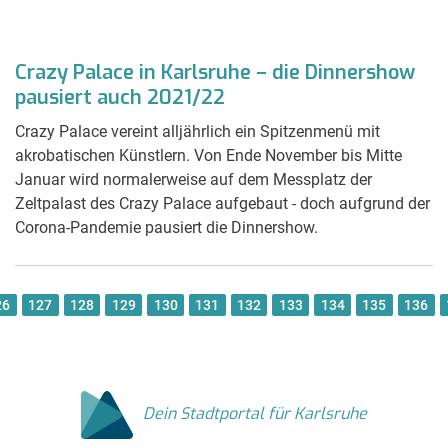
Crazy Palace in Karlsruhe – die Dinnershow
pausiert auch 2021/22
Crazy Palace vereint alljährlich ein Spitzenmenü mit
akrobatischen Künstlern. Von Ende November bis Mitte
Januar wird normalerweise auf dem Messplatz der
Zeltpalast des Crazy Palace aufgebaut - doch aufgrund der
Corona-Pandemie pausiert die Dinnershow.
26
127
128
129
130
131
132
133
134
135
136
Dein Stadtportal für Karlsruhe