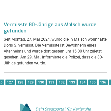
Vermisste 80-Jährige aus Malsch wurde
gefunden
Seit Montag, 27. Mai 2024, wurdd die in Malsch wohnhafte
Doris S. vermisst. Die Vermisste ist Bewohnerin eines
Altenheims und wurde dort gestern um 15:00 Uhr zuletzt
gesehen. Am 29. Mai, informierte die Polizei, dass die 80-
Jähige gefunden wurde.
26
127
128
129
130
131
132
133
134
135
136
Dein Stadtportal für Karlsruhe