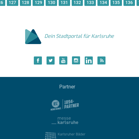
26
127
128
129
130
131
132
133
134
135
136
Dein Stadtportal für Karlsruhe
Partner