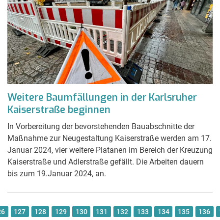
Weitere Baumfällungen in der Karlsruher
Kaiserstraße beginnen
In Vorbereitung der bevorstehenden Bauabschnitte der
Maßnahme zur Neugestaltung Kaiserstraße werden am 17.
Januar 2024, vier weitere Platanen im Bereich der Kreuzung
Kaiserstraße und Adlerstraße gefällt. Die Arbeiten dauern
bis zum 19.Januar 2024, an.
26
127
128
129
130
131
132
133
134
135
136