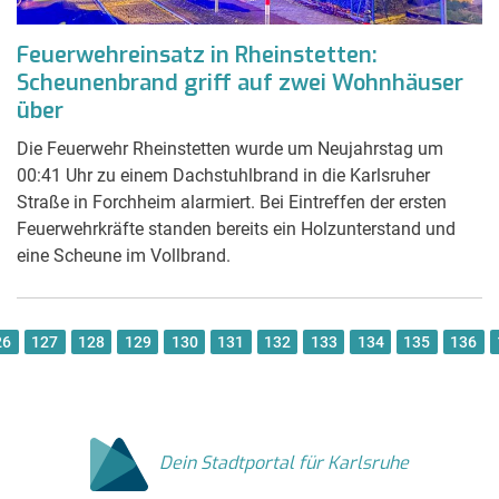
Feuerwehreinsatz in Rheinstetten:
Scheunenbrand griff auf zwei Wohnhäuser
über
Die Feuerwehr Rheinstetten wurde um Neujahrstag um
00:41 Uhr zu einem Dachstuhlbrand in die Karlsruher
Straße in Forchheim alarmiert. Bei Eintreffen der ersten
Feuerwehrkräfte standen bereits ein Holzunterstand und
eine Scheune im Vollbrand.
26
127
128
129
130
131
132
133
134
135
136
Dein Stadtportal für Karlsruhe