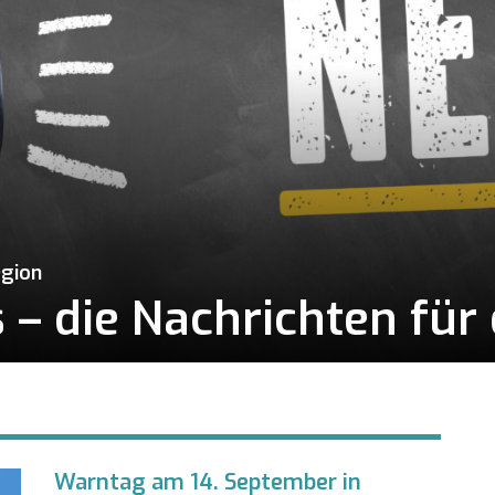
egion
– die Nachrichten für 
Warntag am 14. September in