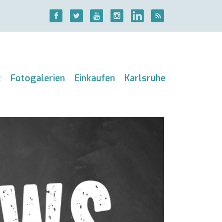
k
Fotogalerien
Einkaufen
Karlsruhe