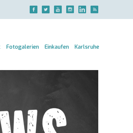
k
Fotogalerien
Einkaufen
Karlsruhe