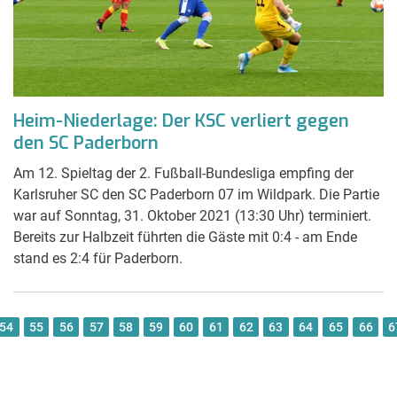
Heim-Niederlage: Der KSC verliert gegen
den SC Paderborn
Am 12. Spieltag der 2. Fußball-Bundesliga empfing der
Karlsruher SC den SC Paderborn 07 im Wildpark. Die Partie
war auf Sonntag, 31. Oktober 2021 (13:30 Uhr) terminiert.
Bereits zur Halbzeit führten die Gäste mit 0:4 - am Ende
stand es 2:4 für Paderborn.
54
55
56
57
58
59
60
61
62
63
64
65
66
6