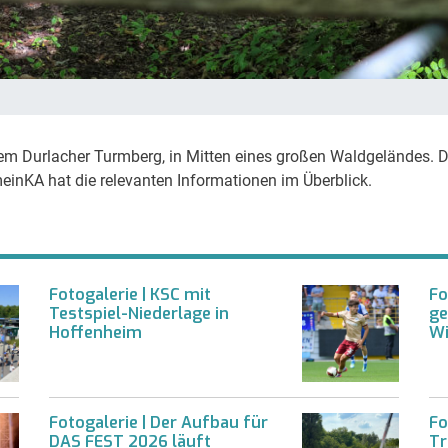
 dem Durlacher Turmberg, in Mitten eines großen Waldgeländes. Di
einKA hat die relevanten Informationen im Überblick.
Fotogalerie | KSC mit
Fo
Testspiel-Niederlage in
ge
Hoffenheim
Wi
Fotogalerie | Der Aufbau für
Fo
DAS FEST 2026 läuft
Tr