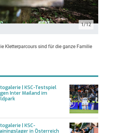
1/12
Quelle: Florian
e Kletterparcours sind für die ganze Familie
togalerie | KSC-Testspiel
gen Inter Mailand im
ldpark
togalerie | KSC-
ainingslager in Österreich