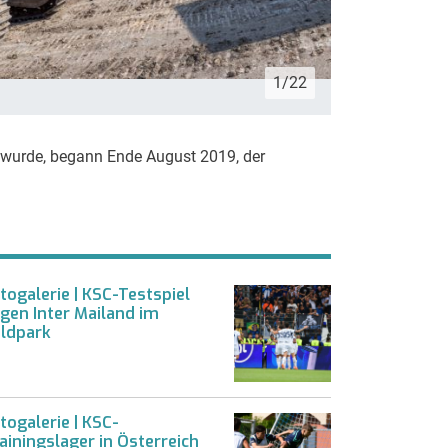
1/22
Quelle: TMC-Fo
t wurde, begann Ende August 2019, der
togalerie | KSC-Testspiel
gen Inter Mailand im
ldpark
togalerie | KSC-
ainingslager in Österreich