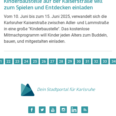
Kinderbaustelle auf der Kaiserstraße will
zum Spielen und Entdecken einladen
Vom 10. Juni bis zum 15. Juni 2025, verwandelt sich die
Karlsruher Kaiserstraße zwischen Adler- und Lammstraße
in eine große "Kinderbaustelle". Das kostenlose
Mitmachprogramm will Kinder jeden Alters zum Buddeln,
bauen, und mitgestalten einladen.
1
22
23
24
25
26
27
28
29
30
31
32
33
34
Dein Stadtportal für Karlsruhe