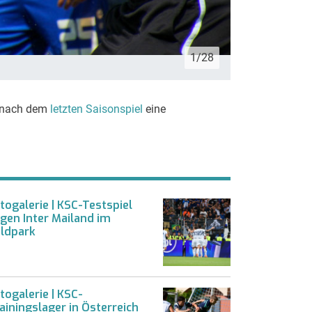
1/28
Quelle: Thomas
e nach dem
letzten Saisonspiel
eine
togalerie | KSC-Testspiel
gen Inter Mailand im
ldpark
togalerie | KSC-
ainingslager in Österreich