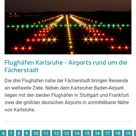
Flughäfen Karlsruhe - Airports rund um die
Fächerstadt
Die drei Flughäfen nahe der Fächerstadt bringen Reisende
an weltweite Ziele. Neben dem Karlsruher Baden-Airpark
liegen mit den beiden Flughäfen in Stuttgart und Frankfurt
zwei der größten deutschen Airports in unmittelbarer Nähe
von Karlsruhe.
6
7
8
9
10
11
12
13
14
15
16
17
18
19