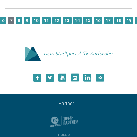
6
7
8
9
10
11
12
13
14
15
16
17
18
19
Dein Stadtportal für Karlsruhe
Partner