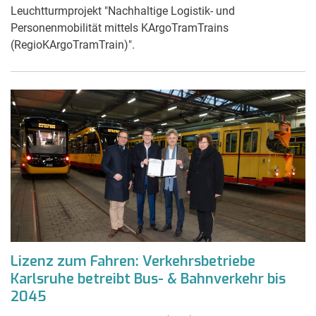
Leuchtturmprojekt "Nachhaltige Logistik- und
Personenmobilität mittels KArgoTramTrains
(RegioKArgoTramTrain)".
Lizenz zum Fahren: Verkehrsbetriebe
Karlsruhe betreibt Bus- & Bahnverkehr bis
2045