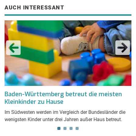
AUCH INTERESSANT
Baden-Württemberg betreut die meisten
F
Kleinkinder zu Hause
S
Im Südwesten werden im Vergleich der Bundesländer die
Z
wenigsten Kinder unter drei Jahren außer Haus betreut.
S
e
e