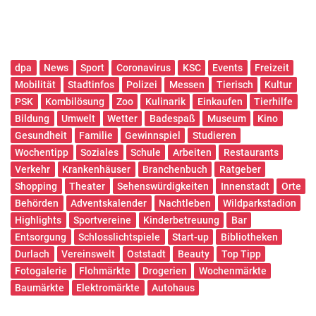
dpa
News
Sport
Coronavirus
KSC
Events
Freizeit
Mobilität
Stadtinfos
Polizei
Messen
Tierisch
Kultur
PSK
Kombilösung
Zoo
Kulinarik
Einkaufen
Tierhilfe
Bildung
Umwelt
Wetter
Badespaß
Museum
Kino
Gesundheit
Familie
Gewinnspiel
Studieren
Wochentipp
Soziales
Schule
Arbeiten
Restaurants
Verkehr
Krankenhäuser
Branchenbuch
Ratgeber
Shopping
Theater
Sehenswürdigkeiten
Innenstadt
Orte
Behörden
Adventskalender
Nachtleben
Wildparkstadion
Highlights
Sportvereine
Kinderbetreuung
Bar
Entsorgung
Schlosslichtspiele
Start-up
Bibliotheken
Durlach
Vereinswelt
Oststadt
Beauty
Top Tipp
Fotogalerie
Flohmärkte
Drogerien
Wochenmärkte
Baumärkte
Elektromärkte
Autohaus