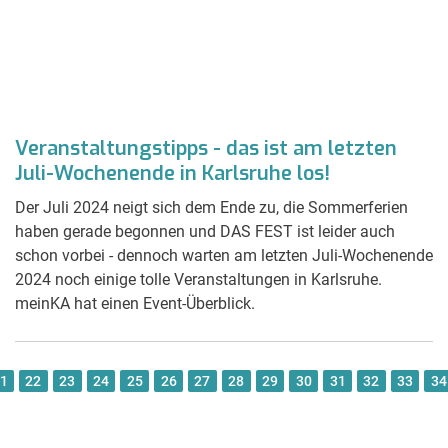
Veranstaltungstipps - das ist am letzten
Juli-Wochenende in Karlsruhe los!
Der Juli 2024 neigt sich dem Ende zu, die Sommerferien
haben gerade begonnen und DAS FEST ist leider auch
schon vorbei - dennoch warten am letzten Juli-Wochenende
2024 noch einige tolle Veranstaltungen in Karlsruhe.
meinKA hat einen Event-Überblick.
1
22
23
24
25
26
27
28
29
30
31
32
33
34