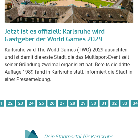
Jetzt ist es offiziell: Karlsruhe wird
Gastgeber der World Games 2029
Karlsruhe wird The World Games (TWG) 2029 ausrichten
und ist damit die erste Stadt, die das Multisport-Event seit
seiner Gründung zweimal organisiert hat. Bereits die dritte
Auflage 1989 fand in Karlsruhe statt, informiert die Stadt in
einer Pressemeldung.
1
22
23
24
25
26
27
28
29
30
31
32
33
34
Dein Stadtportal für Karlsruhe