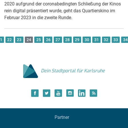
2020 aufgrund der coronabedingten Schließung der Kinos
rein digital präsentiert wurde, geht das Quartierskino im
Februar 2023 in die zweite Runde.
1
22
23
24
25
26
27
28
29
30
31
32
33
34
Dein Stadtportal für Karlsruhe
Partner