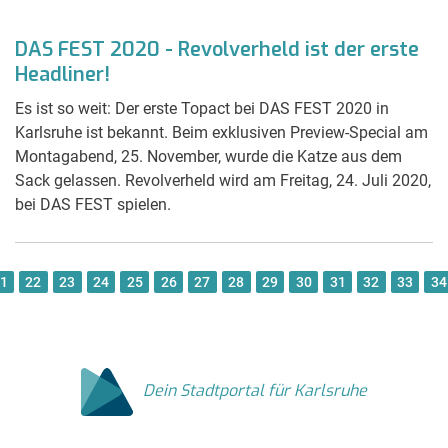
DAS FEST 2020 - Revolverheld ist der erste
Headliner!
Es ist so weit: Der erste Topact bei DAS FEST 2020 in
Karlsruhe ist bekannt. Beim exklusiven Preview-Special am
Montagabend, 25. November, wurde die Katze aus dem
Sack gelassen. Revolverheld wird am Freitag, 24. Juli 2020,
bei DAS FEST spielen.
1
22
23
24
25
26
27
28
29
30
31
32
33
34
Dein Stadtportal für Karlsruhe