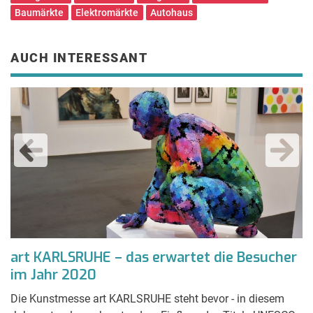
Baumärkte
Elektromärkte
Autohaus
AUCH INTERESSANT
e
art KARLSRUHE – das erwartet die Besucher
D
im Jahr 2020
a
Die Kunstmesse art KARLSRUHE steht bevor - in diesem
D