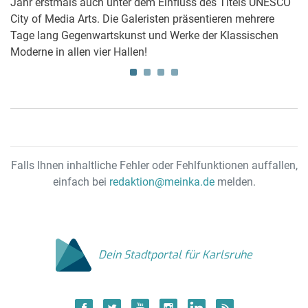
n
Jahr erstmals auch unter dem Einfluss des Titels UNESCO
"
City of Media Arts. Die Galeristen präsentieren mehrere
we
ar
Tage lang Gegenwartskunst und Werke der Klassischen
Me
Moderne in allen vier Hallen!
a
Falls Ihnen inhaltliche Fehler oder Fehlfunktionen auffallen,
einfach bei
redaktion@meinka.de
melden.
Dein Stadtportal für Karlsruhe