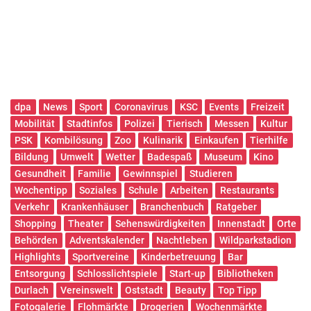
dpa
News
Sport
Coronavirus
KSC
Events
Freizeit
Mobilität
Stadtinfos
Polizei
Tierisch
Messen
Kultur
PSK
Kombilösung
Zoo
Kulinarik
Einkaufen
Tierhilfe
Bildung
Umwelt
Wetter
Badespaß
Museum
Kino
Gesundheit
Familie
Gewinnspiel
Studieren
Wochentipp
Soziales
Schule
Arbeiten
Restaurants
Verkehr
Krankenhäuser
Branchenbuch
Ratgeber
Shopping
Theater
Sehenswürdigkeiten
Innenstadt
Orte
Behörden
Adventskalender
Nachtleben
Wildparkstadion
Highlights
Sportvereine
Kinderbetreuung
Bar
Entsorgung
Schlosslichtspiele
Start-up
Bibliotheken
Durlach
Vereinswelt
Oststadt
Beauty
Top Tipp
Fotogalerie
Flohmärkte
Drogerien
Wochenmärkte