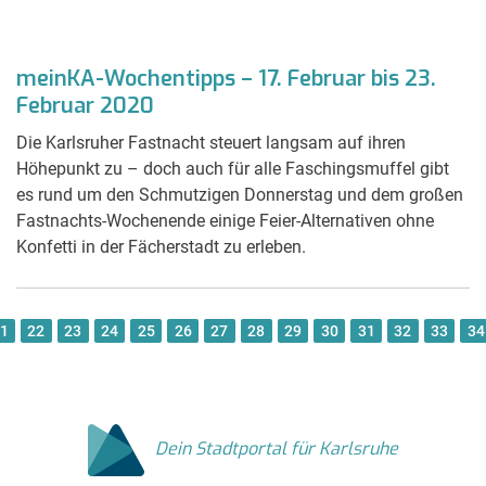
meinKA-Wochentipps – 17. Februar bis 23.
Februar 2020
Die Karlsruher Fastnacht steuert langsam auf ihren
Höhepunkt zu – doch auch für alle Faschingsmuffel gibt
es rund um den Schmutzigen Donnerstag und dem großen
Fastnachts-Wochenende einige Feier-Alternativen ohne
Konfetti in der Fächerstadt zu erleben.
1
22
23
24
25
26
27
28
29
30
31
32
33
34
Dein Stadtportal für Karlsruhe