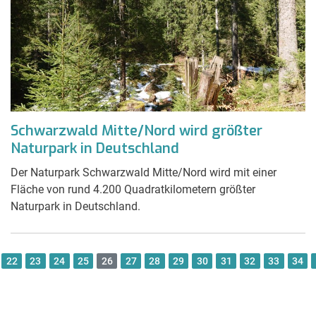
Schwarzwald Mitte/Nord wird größter
Naturpark in Deutschland
Der Naturpark Schwarzwald Mitte/Nord wird mit einer
Fläche von rund 4.200 Quadratkilometern größter
Naturpark in Deutschland.
22
23
24
25
26
27
28
29
30
31
32
33
34