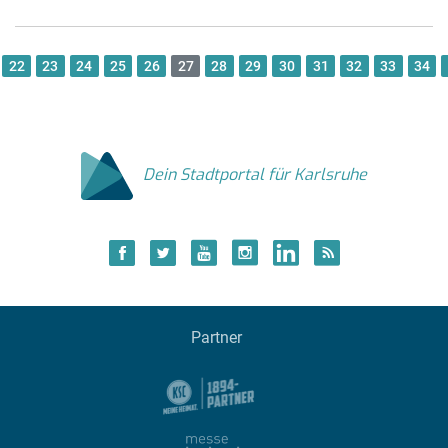
22
23
24
25
26
27
28
29
30
31
32
33
34
Dein Stadtportal für Karlsruhe
Partner