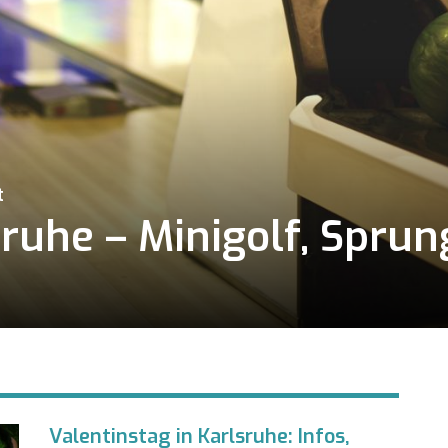
t
lsruhe – Minigolf, Spru
Valentinstag in Karlsruhe: Infos,