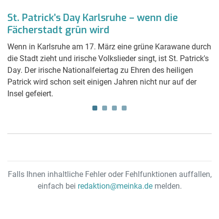
St. Patrick’s Day Karlsruhe – wenn die
M
Fächerstadt grün wird
I
Wenn in Karlsruhe am 17. März eine grüne Karawane durch
Da
die Stadt zieht und irische Volkslieder singt, ist St. Patrick's
Ge
eit
Day. Der irische Nationalfeiertag zu Ehren des heiligen
Me
Patrick wird schon seit einigen Jahren nicht nur auf der
Br
Insel gefeiert.
di
Falls Ihnen inhaltliche Fehler oder Fehlfunktionen auffallen,
einfach bei
redaktion@meinka.de
melden.