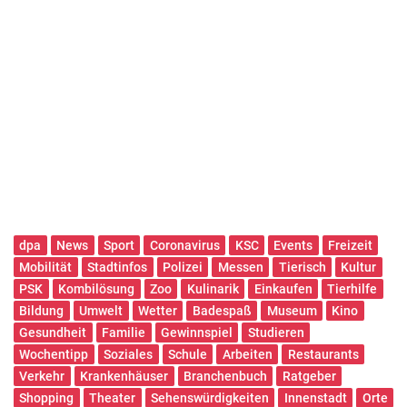
dpa
News
Sport
Coronavirus
KSC
Events
Freizeit
Mobilität
Stadtinfos
Polizei
Messen
Tierisch
Kultur
PSK
Kombilösung
Zoo
Kulinarik
Einkaufen
Tierhilfe
Bildung
Umwelt
Wetter
Badespaß
Museum
Kino
Gesundheit
Familie
Gewinnspiel
Studieren
Wochentipp
Soziales
Schule
Arbeiten
Restaurants
Verkehr
Krankenhäuser
Branchenbuch
Ratgeber
Shopping
Theater
Sehenswürdigkeiten
Innenstadt
Orte