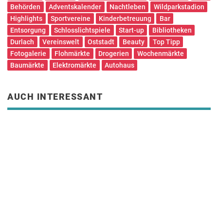
Behörden
Adventskalender
Nachtleben
Wildparkstadion
Highlights
Sportvereine
Kinderbetreuung
Bar
Entsorgung
Schlosslichtspiele
Start-up
Bibliotheken
Durlach
Vereinswelt
Oststadt
Beauty
Top Tipp
Fotogalerie
Flohmärkte
Drogerien
Wochenmärkte
Baumärkte
Elektromärkte
Autohaus
AUCH INTERESSANT