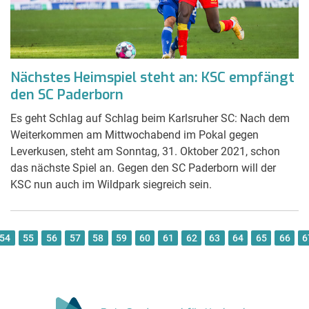
Nächstes Heimspiel steht an: KSC empfängt
den SC Paderborn
Es geht Schlag auf Schlag beim Karlsruher SC: Nach dem
Weiterkommen am Mittwochabend im Pokal gegen
Leverkusen, steht am Sonntag, 31. Oktober 2021, schon
das nächste Spiel an. Gegen den SC Paderborn will der
KSC nun auch im Wildpark siegreich sein.
54
55
56
57
58
59
60
61
62
63
64
65
66
6