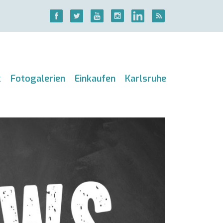
k
Fotogalerien
Einkaufen
Karlsruhe