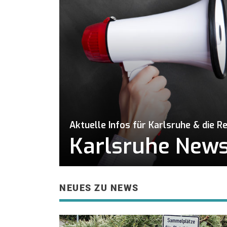
Aktuelle Infos für Karlsruhe & die R
Karlsruhe News 
NEUES ZU NEWS