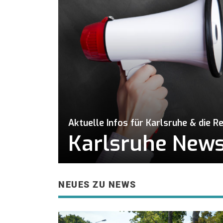
Aktuelle Infos für Karlsruhe & die R
Karlsruhe News 
NEUES ZU NEWS