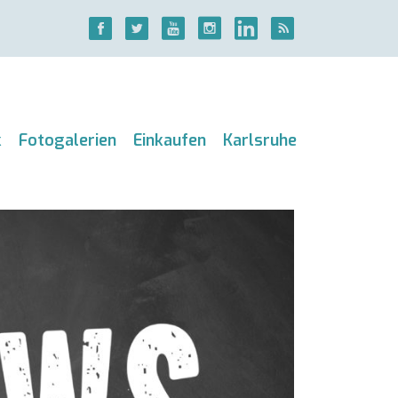
k
Fotogalerien
Einkaufen
Karlsruhe