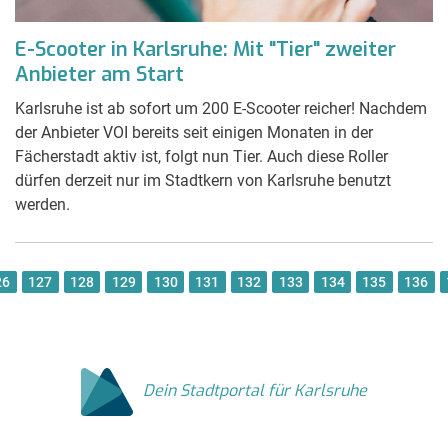
E-Scooter in Karlsruhe: Mit "Tier" zweiter
Anbieter am Start
Karlsruhe ist ab sofort um 200 E-Scooter reicher! Nachdem
der Anbieter VOI bereits seit einigen Monaten in der
Fächerstadt aktiv ist, folgt nun Tier. Auch diese Roller
dürfen derzeit nur im Stadtkern von Karlsruhe benutzt
werden.
26
127
128
129
130
131
132
133
134
135
136
Dein Stadtportal für Karlsruhe