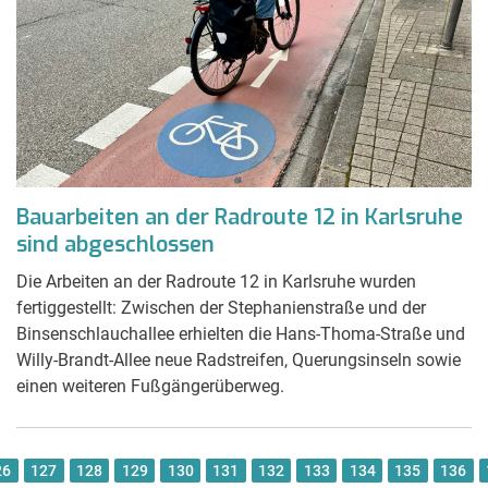
Bauarbeiten an der Radroute 12 in Karlsruhe
sind abgeschlossen
Die Arbeiten an der Radroute 12 in Karlsruhe wurden
fertiggestellt: Zwischen der Stephanienstraße und der
Binsenschlauchallee erhielten die Hans-Thoma-Straße und
Willy-Brandt-Allee neue Radstreifen, Querungsinseln sowie
einen weiteren Fußgängerüberweg.
26
127
128
129
130
131
132
133
134
135
136