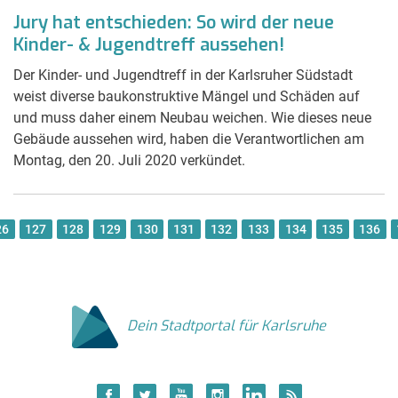
Jury hat entschieden: So wird der neue
Kinder- & Jugendtreff aussehen!
Der Kinder- und Jugendtreff in der Karlsruher Südstadt
weist diverse baukonstruktive Mängel und Schäden auf
und muss daher einem Neubau weichen. Wie dieses neue
Gebäude aussehen wird, haben die Verantwortlichen am
Montag, den 20. Juli 2020 verkündet.
26
127
128
129
130
131
132
133
134
135
136
Dein Stadtportal für Karlsruhe