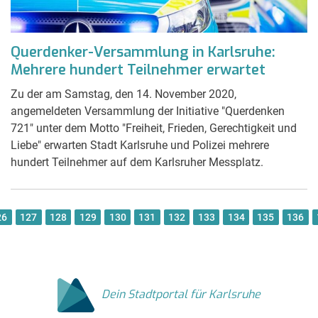
Querdenker-Versammlung in Karlsruhe:
Mehrere hundert Teilnehmer erwartet
Zu der am Samstag, den 14. November 2020,
angemeldeten Versammlung der Initiative "Querdenken
721" unter dem Motto "Freiheit, Frieden, Gerechtigkeit und
Liebe" erwarten Stadt Karlsruhe und Polizei mehrere
hundert Teilnehmer auf dem Karlsruher Messplatz.
26
127
128
129
130
131
132
133
134
135
136
Dein Stadtportal für Karlsruhe