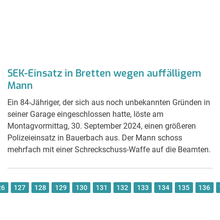
SEK-Einsatz in Bretten wegen auffälligem
Mann
Ein 84-Jähriger, der sich aus noch unbekannten Gründen in
seiner Garage eingeschlossen hatte, löste am
Montagvormittag, 30. September 2024, einen größeren
Polizeieinsatz in Bauerbach aus. Der Mann schoss
mehrfach mit einer Schreckschuss-Waffe auf die Beamten.
26
127
128
129
130
131
132
133
134
135
136