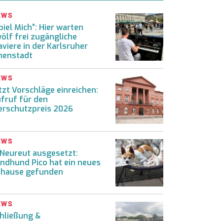
EWS
piel Mich“: Hier warten
ölf frei zugängliche
aviere in der Karlsruher
nenstadt
EWS
tzt Vorschläge einreichen:
fruf für den
erschutzpreis 2026
EWS
 Neureut ausgesetzt:
ndhund Pico hat ein neues
hause gefunden
EWS
hließung &