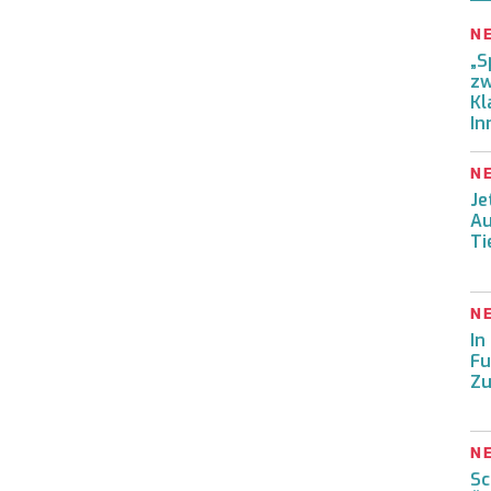
N
„S
zw
Kl
In
N
Je
Au
Ti
N
In
Fu
Zu
N
Sc