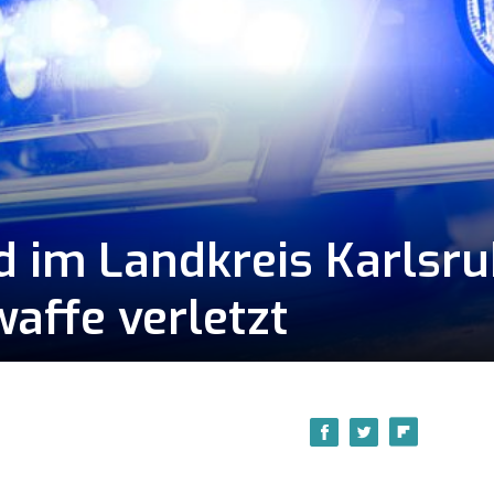
d im Landkreis Karlsr
affe verletzt