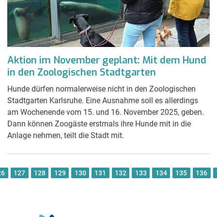
Aktion im November geplant: Mit dem Hund
in den Zoologischen Stadtgarten
Hunde dürfen normalerweise nicht in den Zoologischen
Stadtgarten Karlsruhe. Eine Ausnahme soll es allerdings
am Wochenende vom 15. und 16. November 2025, geben.
Dann können Zoogäste erstmals ihre Hunde mit in die
Anlage nehmen, teilt die Stadt mit.
26
127
128
129
130
131
132
133
134
135
136