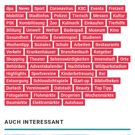
dpa
News
Sport
Coronavirus
KSC
Events
Freizeit
Mobilität
Stadtinfos
Polizei
Tierisch
Messen
Kultur
PSK
Kombilösung
Zoo
Kulinarik
Einkaufen
Tierhilfe
Bildung
Umwelt
Wetter
Badespaß
Museum
Kino
Gesundheit
Familie
Gewinnspiel
Studieren
Wochentipp
Soziales
Schule
Arbeiten
Restaurants
Verkehr
Krankenhäuser
Branchenbuch
Ratgeber
Shopping
Theater
Sehenswürdigkeiten
Innenstadt
Orte
Behörden
Adventskalender
Nachtleben
Wildparkstadion
Highlights
Sportvereine
Kinderbetreuung
Bar
Entsorgung
Schlosslichtspiele
Start-up
Bibliotheken
Durlach
Vereinswelt
Oststadt
Beauty
Top Tipp
Fotogalerie
Flohmärkte
Drogerien
Wochenmärkte
Baumärkte
Elektromärkte
Autohaus
AUCH INTERESSANT