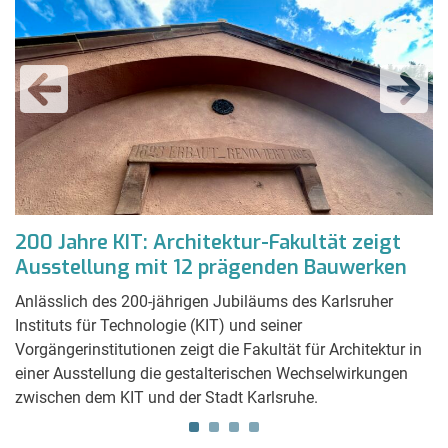
200 Jahre KIT: Architektur-Fakultät zeigt
B
Ausstellung mit 12 prägenden Bauwerken
S
a
Anlässlich des 200-jährigen Jubiläums des Karlsruher
Instituts für Technologie (KIT) und seiner
De
Vorgängerinstitutionen zeigt die Fakultät für Architektur in
ge
einer Ausstellung die gestalterischen Wechselwirkungen
Ha
zwischen dem KIT und der Stadt Karlsruhe.
fü
au