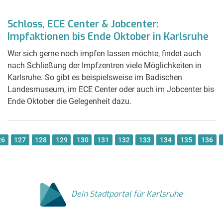
Schloss, ECE Center & Jobcenter:
Impfaktionen bis Ende Oktober in Karlsruhe
Wer sich gerne noch impfen lassen möchte, findet auch
nach Schließung der Impfzentren viele Möglichkeiten in
Karlsruhe. So gibt es beispielsweise im Badischen
Landesmuseum, im ECE Center oder auch im Jobcenter bis
Ende Oktober die Gelegenheit dazu.
26
127
128
129
130
131
132
133
134
135
136
Dein Stadtportal für Karlsruhe