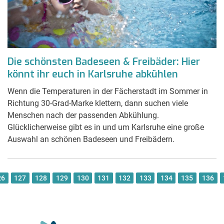
Die schönsten Badeseen & Freibäder: Hier
könnt ihr euch in Karlsruhe abkühlen
Wenn die Temperaturen in der Fächerstadt im Sommer in
Richtung 30-Grad-Marke klettern, dann suchen viele
Menschen nach der passenden Abkühlung.
Glücklicherweise gibt es in und um Karlsruhe eine große
Auswahl an schönen Badeseen und Freibädern.
26
127
128
129
130
131
132
133
134
135
136