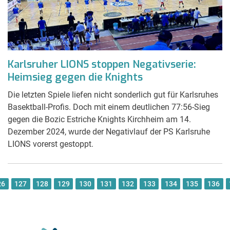
Karlsruher LIONS stoppen Negativserie:
Heimsieg gegen die Knights
Die letzten Spiele liefen nicht sonderlich gut für Karlsruhes
Basektball-Profis. Doch mit einem deutlichen 77:56-Sieg
gegen die Bozic Estriche Knights Kirchheim am 14.
Dezember 2024, wurde der Negativlauf der PS Karlsruhe
LIONS vorerst gestoppt.
26
127
128
129
130
131
132
133
134
135
136