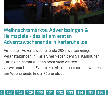
Weihnachtsmärkte, Adventssingen &
Heimspiele - das ist am ersten
Adventswochenende in Karlsruhe los!
Am ersten Adventswochenende 2023 warten einige
Veranstaltungen in Karlsruhe! Neben dem 51. Karlsruher
Christkindlesmarkt laden noch viele weitere
vorweihnachtliche Events ein. Aber auch sportlich wird es
am Wochenende in der Fächerstadt.
26
127
128
129
130
131
132
133
134
135
136