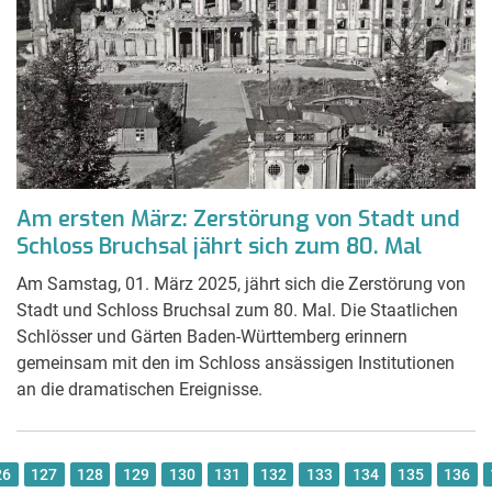
Am ersten März: Zerstörung von Stadt und
Schloss Bruchsal jährt sich zum 80. Mal
Am Samstag, 01. März 2025, jährt sich die Zerstörung von
Stadt und Schloss Bruchsal zum 80. Mal. Die Staatlichen
Schlösser und Gärten Baden-Württemberg erinnern
gemeinsam mit den im Schloss ansässigen Institutionen
an die dramatischen Ereignisse.
26
127
128
129
130
131
132
133
134
135
136