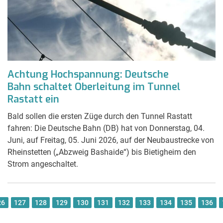
Achtung Hochspannung: Deutsche
Bahn schaltet Oberleitung im Tunnel
Rastatt ein
Bald sollen die ersten Züge durch den Tunnel Rastatt
fahren: Die Deutsche Bahn (DB) hat von Donnerstag, 04.
Juni, auf Freitag, 05. Juni 2026, auf der Neubaustrecke von
Rheinstetten („Abzweig Bashaide“) bis Bietigheim den
Strom angeschaltet.
26
127
128
129
130
131
132
133
134
135
136