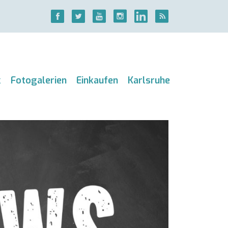
k
Fotogalerien
Einkaufen
Karlsruhe